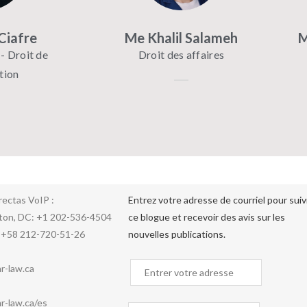
Ciafre
Me Khalil Salameh
M
 - Droit de
Droit des affaires
tion
rectas VoIP :
Entrez votre adresse de courriel pour suiv
ton, DC: +1 202-536-4504
ce blogue et recevoir des avis sur les
 +58 212-720-51-26
nouvelles publications.
r-law.ca
-law.ca/es