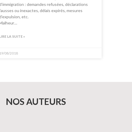
d’immigration : demandes refusées, déclarations
fausses ou inexactes, délais expirés, mesures
d’expulsion, etc.
Malheur…
LIRE LA SUITE »
19/08/2018
NOS AUTEURS